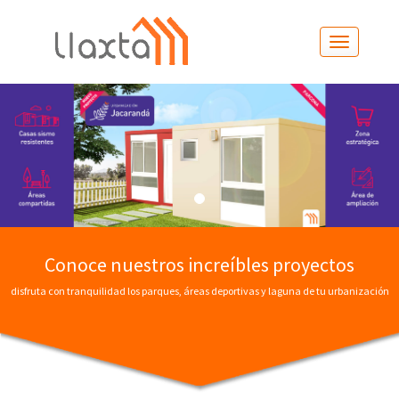
Conoce nuestros increíbles proyectos
disfruta con tranquilidad los parques, áreas deportivas y laguna de tu urbanización